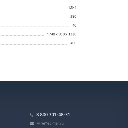
1,5-4
380
40
1740 х 950 х 1320
400
8 800 301-48-31
wire@eq-mail.ru