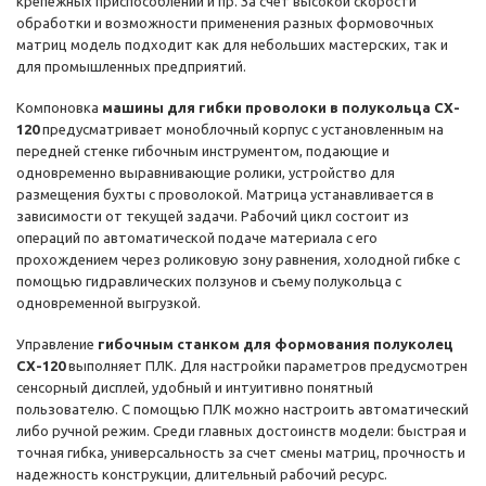
крепежных приспособлений и пр. За счет высокой скорости
обработки и возможности применения разных формовочных
матриц модель подходит как для небольших мастерских, так и
для промышленных предприятий.
Компоновка
машины для гибки проволоки в полукольца CX-
120
предусматривает моноблочный корпус с установленным на
передней стенке гибочным инструментом, подающие и
одновременно выравнивающие ролики, устройство для
размещения бухты с проволокой. Матрица устанавливается в
зависимости от текущей задачи. Рабочий цикл состоит из
операций по автоматической подаче материала с его
прохождением через роликовую зону равнения, холодной гибке с
помощью гидравлических ползунов и съему полукольца с
одновременной выгрузкой.
Управление
гибочным станком для формования полуколец
CX-120
выполняет ПЛК. Для настройки параметров предусмотрен
сенсорный дисплей, удобный и интуитивно понятный
пользователю. С помощью ПЛК можно настроить автоматический
либо ручной режим. Среди главных достоинств модели: быстрая и
точная гибка, универсальность за счет смены матриц, прочность и
надежность конструкции, длительный рабочий ресурс.