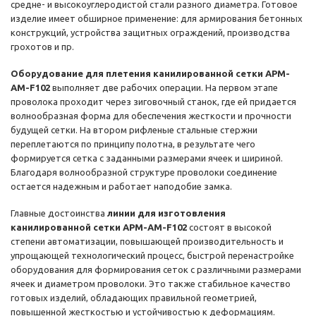
средне- и высокоуглеродистой стали разного диаметра. Готовое
изделие имеет обширное применение: для армирования бетонных
конструкций, устройства защитных ограждений, производства
грохотов и пр.
Оборудование для плетения канилированной сетки APM-
AM-F102
выполняет две рабочих операции. На первом этапе
проволока проходит через зиговочный станок, где ей придается
волнообразная форма для обеспечения жесткости и прочности
будущей сетки. На втором рифленые стальные стержни
переплетаются по принципу полотна, в результате чего
формируется сетка с заданными размерами ячеек и шириной.
Благодаря волнообразной структуре проволоки соединение
остается надежным и работает наподобие замка.
Главные достоинства
линии для изготовления
канилированной сетки APM-AM-F102
состоят в высокой
степени автоматизации, повышающей производительность и
упрощающей технологический процесс, быстрой перенастройке
оборудования для формирования сеток с различными размерами
ячеек и диаметром проволоки. Это также стабильное качество
готовых изделий, обладающих правильной геометрией,
повышенной жесткостью и устойчивостью к деформациям.