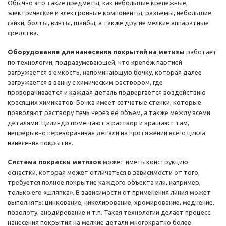
Обычно это такие предметы, как небольшие крепежные,
электрические и электронные компоненты, разъемы, небольшие
гайки, болты, винты, шайбы, а также другие мелкие аппаратные
средства.
Оборудование для нанесения покрытий на метизы
работает
по технологии, подразумевающей, что крепёж партией
загружается в емкость, напоминающую бочку, которая далее
загружается в ванну с химическим раствором, где
проворачивается и каждая деталь подвергается воздействию
красящих химикатов. Бочка имеет сетчатые стенки, которые
позволяют раствору течь через её объём, а также между всеми
деталями. Цилиндр помещают в раствор и вращают там,
непрерывно переворачивая детали на протяжении всего цикла
нанесения покрытия.
Система покраски метизов
может иметь конструкцию
оснастки, которая может отличаться в зависимости от того,
требуется полное покрытие каждого объекта или, например,
только его «шляпка». В зависимости от применения линия может
выполнять: цинкование, никелирование, хромирование, меднение,
позолоту, анодирование и т.п. Такая технологии делает процесс
нанесения покрытия на мелкие детали многократно более