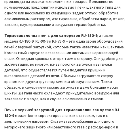
производства высокотехнологичных товаров. Большинство
коммерческих предприятий используют печи шахтного типа для
одного или нескольких из следующих задач: отпуск, обработка
алюминиевым раствором, азотирование, обработка паром, отжиг,
закалка, науглероживание и вакуумная термообработка.
Термозакалочная печь для саморезов RJ-150-9
, а также
модели RJ-180-9, RJ-90-9 и RJ-75-9 – это одна серия оборудования
печей с верхней загрузкой, которые также известны, как шахтные.
Компактный корпус со вставленными листами из нержавеющей
стали. Откидная крышка с открытием в сторону. Они удобны для
эксплуатации, во многом, из-за простой загрузки и выгрузки
деталей, что осуществляется путем поднятия крышки и
вытаскивания деталей из печи. Объемы загружаются сверху
краном или другим грузоподъемным оборудованием. Таким
образом, в камеру печи можно загружать даже большие массы
шихты. Детали часто охлаждают принудительно воздухом или
закаливают в воде, как в случае алюминиевых отливок.
Печь с верхней загрузкой для термозакалки саморезов RJ-
150-9
может быть спроектирована, как с газовым, так и с
электрическим нагревом. Система газоснабжения для одного
негорючего защитного или реактивного газа с расходомером и