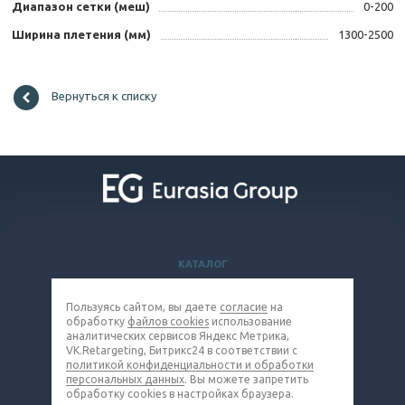
Диапазон сетки (меш)
0-200
Ширина плетения (мм)
1300-2500
Вернуться к списку
КАТАЛОГ
ВОПРОСЫ И ОТВЕТЫ
Пользуясь сайтом, вы даете
согласие
на
КОМПАНИЯ
обработку
файлов cookies
использование
КОНТАКТЫ
аналитических сервисов Яндекс Метрика,
VK.Retargeting, Битрикс24 в соответствии с
политикой конфиденциальности и обработки
8 800 301-48-31
персональных данных
. Вы можете запретить
обработку cookies в настройках браузера.
wire@eq-mail.ru