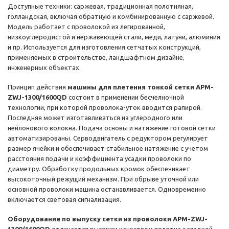
Доступные техники: саржевая, традиционная полотняная,
голландская, включая обратную и комбинированную с саржевой.
Модель работает с проволокой из легированной,
низкоуглеродистой и нержавеющей стали, меди, латуни, алюминия
и пр. Используется для изготовления сетчатых конструкций,
применяемых в строительстве, ландшафтном дизайне,
инженерных объектах.
Принцип действия
машины для плетения тонкой сетки APM-
ZWJ-1300/1600QD
состоит в применении бесчелночной
технологии, при которой проволока-уток вводится рапирой.
Последняя может изготавливаться из углеродного или
нейлонового волокна. Подача основы и натяжение готовой сетки
автоматизированы. Серводвигатель с редуктором регулирует
размер ячейки и обеспечивает стабильное натяжение с учетом
расстояния подачи и коэффициента усадки проволоки по
диаметру. Обработку продольных кромок обеспечивает
высокоточный режущий механизм. При обрыве уточной или
основной проволоки машина останавливается. Одновременно
включается световая сигнализация.
Оборудование по выпуску сетки из проволоки APM-ZWJ-