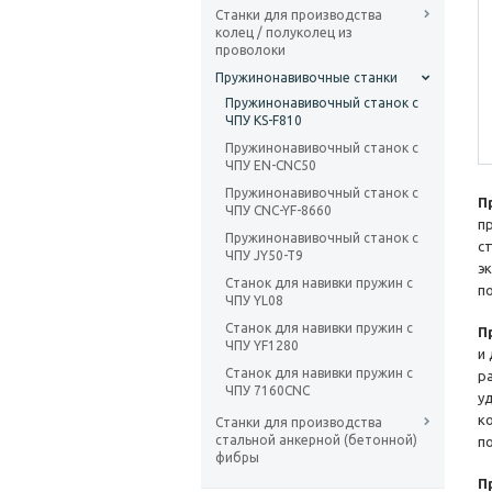
Станки для производства
колец / полуколец из
проволоки
Пружинонавивочные станки
Пружинонавивочный станок с
ЧПУ KS-F810
Пружинонавивочный станок с
ЧПУ EN-CNC50
Пружинонавивочный станок с
П
ЧПУ CNC-YF-8660
п
Пружинонавивочный станок с
с
ЧПУ JY50-T9
э
Станок для навивки пружин с
п
ЧПУ YL08
Станок для навивки пружин с
П
ЧПУ YF1280
и
Станок для навивки пружин с
р
ЧПУ 7160CNC
у
к
Станки для производства
стальной анкерной (бетонной)
п
фибры
П