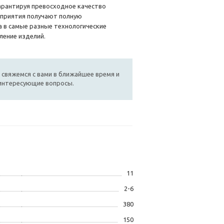
арантируя превосходное качество
дприятия получают полную
 в самые разные технологические
ление изделий.
 свяжемся с вами в ближайшее время и
 интересующие вопросы.
11
2-6
380
150