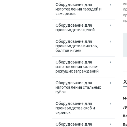
и
Оборудование для
изготовления гвоздей и
п
саморезов
п
п
Оборудование для
производства цепей
Оборудование для
производства винтов,
болтов и гаек
Оборудование для
изготовления колюче-
режущих заграждений
Х
Оборудование для
изготовления стальных
губок
М
Оборудование для
Д
производства скоб и
скрепок
Н
Оборудование для
П