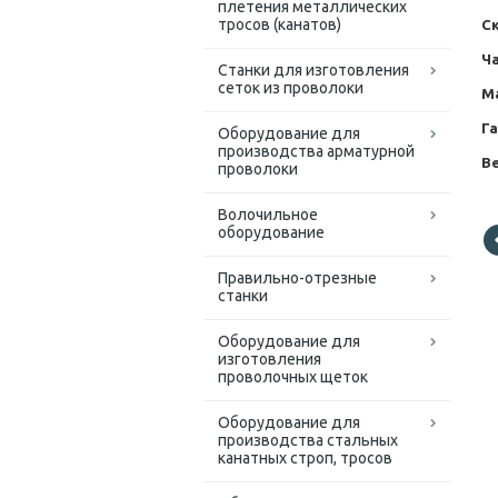
плетения металлических
тросов (канатов)
С
Ча
Cтанки для изготовления
сеток из проволоки
М
Г
Оборудование для
производства арматурной
Ве
проволоки
Волочильное
оборудование
Правильно-отрезные
станки
Оборудование для
изготовления
проволочных щеток
Оборудование для
производства стальных
канатных строп, тросов