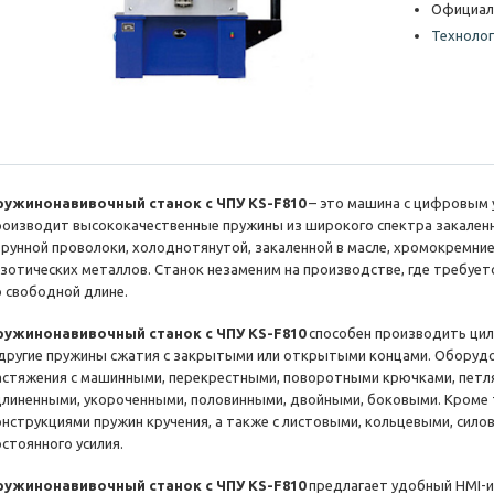
Официал
Технолог
ружинонавивочный станок с ЧПУ KS-F810
– это машина с цифровым 
роизводит высококачественные пружины из широкого спектра закален
трунной проволоки, холоднотянутой, закаленной в масле, хромокремние
кзотических металлов. Станок незаменим на производстве, где требует
о свободной длине.
ружинонавивочный станок с ЧПУ KS-F810
способен производить цил
 другие пружины сжатия с закрытыми или открытыми концами. Оборуд
астяжения с машинными, перекрестными, поворотными крючками, петля
длиненными, укороченными, половинными, двойными, боковыми. Кроме 
онструкциями пружин кручения, а также с листовыми, кольцевыми, сил
остоянного усилия.
ружинонавивочный станок с ЧПУ KS-F810
предлагает удобный HMI-и