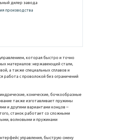
ьный дилер завода
ия производства
управлением, которая быстро и точно
ных материалов: нержавеющей стали,
вой, а также специальных сплавов и
ся работа с проволокой без ограничений
индрические, конические, бочкообразные
ование также изготавливает пружины
ми и другими вариантами концов –
того, станок работает со сложными
овыми, волновыми и пружинами
нтерфейс управления, быструю смену