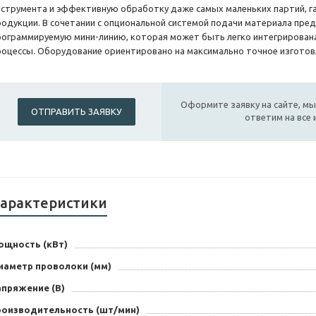
нструмента и эффективную обработку даже самых маленьких партий, г
родукции. В сочетании с опциональной системой подачи материала пре
рограммируемую мини-линию, которая может быть легко интегрирована
роцессы. Оборудование ориентировано на максимально точное изготов
Оформите заявку на сайте, мы
ОТПРАВИТЬ ЗАЯВКУ
ответим на все
арактеристики
ощность (кВт)
иаметр проволоки (мм)
апряжение (В)
роизводительность (шт/мин)