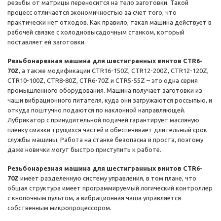
резьбы от матрицы переносится на тело заготовки. Такой
процесс отличается экономичностью за счет того, что
практически нет отходов. Как правило, такая машина действует в
рабочей связке с холодновысадочным станком, который
поставляет ей заготовки.
Резьбонарезная машина для шестигранных винтов CTR6-
70Z
, а также модификации CTR16-150Z, CTR12-200Z, CTR12-120Z,
CTR10-100Z, CTR8-80Z, CTR6-70Z и CTR5-55Z – это одна серия
промышленного оборудования. Машина получает заготовки из
чаши вибрационного питателя, куда они загружаются россыпью, и
откуда поштучно подаются по наклонной направляющей.
Лубрикатор с принудительной подачей гарантирует масляную
пленку смазки трущихся частей и обеспечивает длительный срок
службы машины. Работа на станке безопасна и проста, поэтому
даже новички могут быстро приступить к работе.
Резьбонарезная машина для шестигранных винтов CTR6-
70Z
имеет разделенную систему управления, в том плане, что
общая структура имеет программируемый логический контроллер
с кнопочным пультом, а вибрационная чаша управляется
собственным микропроцессором.