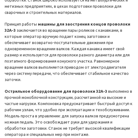
обработки. Станок широко используется на металлургических и
метизных предприятиях, в цехах подготовки проволоки для
сварочных и строительных материалов.
Принцип работы
машины для заострения концов проволоки
32A-3
заключается во вращении пары роликов с канавками, в
которые оператор вручную подает конец заготовки и
обеспечивает возвратно-поступательные движения при
одновременном вращении валков. Каждая канавка имеет свой
размер и используется для проволоки разного диаметра или для
поэтапного формирования конусного участка. Равномерное
вращение валков выполняется приводом от электродвигателя
через систему передачи, что обеспечивает стабильное качество
заточки.
Острильное оборудование для проволоки 32A-3
выполнено в
прочной моноблочной конструкции, рассчитанной на высокие и
частые нагрузки. Компоновка предусматривает быстрый доступ к
рабочим узлам, что удобно при эксплуатации и техобслуживании.
Модель проста в управлении: для запуска валков предусмотрена
ножная педаль. Это освобождает руки для удержания и
обработки заготовки. Станок не требует высокой квалификации
оператора и специальных мер при монтаже.