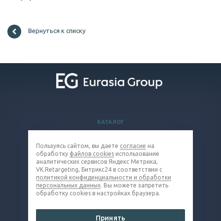
Вернуться к списку
КАТАЛОГ
ВОПРОСЫ И ОТВЕТЫ
Пользуясь сайтом, вы даете
согласие
на
КОМПАНИЯ
обработку
файлов cookies
использование
КОНТАКТЫ
аналитических сервисов Яндекс Метрика,
VK.Retargeting, Битрикс24 в соответствии с
политикой конфиденциальности и обработки
8 800 301-48-31
персональных данных
. Вы можете запретить
обработку cookies в настройках браузера.
wire@eq-mail.ru
Принять
© 2026 Все права защищены.