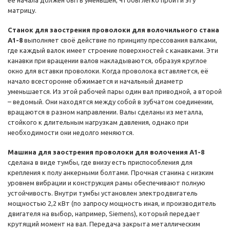
её начала должен быть уменьшен, чтобы легко пройти эту
матрицу.
Станок для заострения проволоки для волочильного стана
А1-8
выполняет своё действие по принципу прессования валками,
где каждый валок имеет строение поверхностей с канавками. Эти
канавки при вращении валов накладываются, образуя круглое
окно для вставки проволоки. Когда проволока вставляется, её
начало всесторонне обжимается и начальный диаметр
уменьшается. Из этой рабочей пары один вал приводной, а второй
– ведомый. Они находятся между собой в зубчатом соединении,
вращаются в разном направлении. Валы сделаны из металла,
стойкого к длительным нагрузкам давления, однако при
необходимости они недолго меняются.
Машина для заострения проволоки для волочения А1-8
сделана в виде тумбы, где внизу есть приспособления для
крепления к полу анкерными болтами. Прочная станина с низким
уровнем вибрации и конструкция рамы обеспечивают полную
устойчивость. Внутри тумбы установлен электродвигатель
мощностью 2,2 кВт (по запросу мощность иная, и производитель
двигателя на выбор, например, Siemens), который передает
крутящий момент на вал. Передача закрыта металлическим