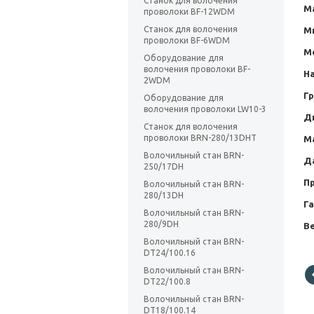
Станок для волочения
М
проволоки BF-12WDM
Станок для волочения
М
проволоки BF-6WDM
М
Оборудование для
волочения проволоки BF-
Н
2WDM
Г
Оборудование для
волочения проволоки LW10-3
Д
Станок для волочения
проволоки BRN-280/13DHT
М
Волочильный стан BRN-
Да
250/17DH
П
Волочильный стан BRN-
280/13DH
Г
Волочильный стан BRN-
280/9DH
Ве
Волочильный стан BRN-
DT24/100.16
Волочильный стан BRN-
DT22/100.8
Волочильный стан BRN-
DT18/100.14