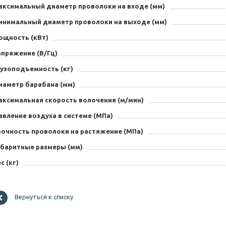
аксимальный диаметр проволоки на входе (мм)
инимальный диаметр проволоки на выходе (мм)
ощность (кВт)
апряжение (В/Гц)
рузоподъемность (кг)
иаметр барабана (мм)
аксимальная скорость волочения (м/мин)
вление воздуха в системе (МПа)
рочность проволоки на растяжение (МПа)
абаритные размеры (мм)
с (кг)
Вернуться к списку