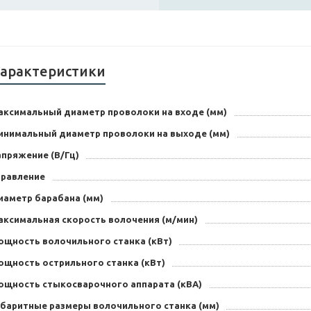
арактеристики
аксимальный диаметр проволоки на входе (мм)
инимальный диаметр проволоки на выходе (мм)
апряжение (В/Гц)
правление
иаметр барабана (мм)
аксимальная скорость волочения (м/мин)
ощность волочильного станка (кВт)
ощность острильного станка (кВт)
ощность стыкосварочного аппарата (кВА)
абаритные размеры волочильного станка (мм)