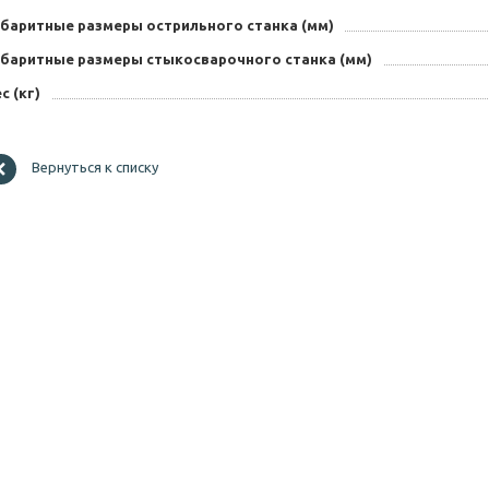
абаритные размеры острильного станка (мм)
абаритные размеры стыкосварочного станка (мм)
с (кг)
Вернуться к списку