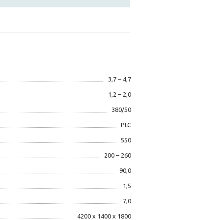
3,7 – 4,7
1,2 – 2,0
380/50
PLC
550
200 – 260
90,0
1,5
7,0
4200 x 1400 x 1800