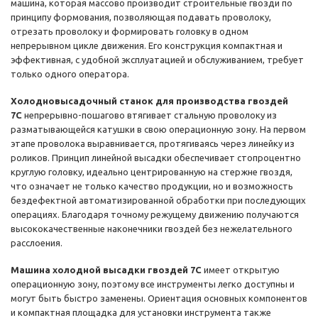
машина, которая массово производит строительные гвозди по
принципу формования, позволяющая подавать проволоку,
отрезать проволоку и формировать головку в одном
непрерывном цикле движения. Его конструкция компактная и
эффективная, с удобной эксплуатацией и обслуживанием, требует
только одного оператора.
Холодновысадочный станок для производства гвоздей
7С
непрерывно-пошагово втягивает стальную проволоку из
разматывающейся катушки в свою операционную зону. На первом
этапе проволока выравнивается, протягиваясь через линейку из
роликов. Принцип линейной высадки обеспечивает стопроцентно
круглую головку, идеально центрированную на стержне гвоздя,
что означает не только качество продукции, но и возможность
бездефектной автоматизированной обработки при последующих
операциях. Благодаря точному режущему движению получаются
высококачественные наконечники гвоздей без нежелательного
расслоения.
Машина холодной высадки гвоздей 7С
имеет открытую
операционную зону, поэтому все инструменты легко доступны и
могут быть быстро заменены. Ориентация основных компонентов
и компактная площадка для установки инструмента также