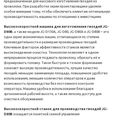
предназначенная для массового изготовления гвоздей из
проволоки. При разработке серии проектировщики уделяли
особое внимание тому, чтобы обеспечить клиентам оптимальную
производительность машины по отношению к инвестициям.
Высокоскоростной машина для изготовления гвоздей JG-
D80B
, а также модели JG-D130A, JG-D80, JG-D80А и JG-D80В – это
одна серия экономичных машин, отличающихся по степени
производительности и размерам производимых гвоздей.
Ключевым фактором эффективности станков является
высоконадежная оснастка. Технология позволяет в одном
непрерывном процессе подавать проволоку, обрезать её и
формировать головку. Такое быстрое и точное формование
означает высокую производительность, лучшее качество
гвоздей, меньшую занимаемую площадь, повышенное удобство
использования, меньшее количество операторов и даже
возможность производства без постоянного контроля
оператора. Машина удобна в использовании благодаря
эргономичной рабочей высоте, а также легкому доступу для
очистки и обслуживания.
Высокоскоростной станок для производства гвоздей JG-
D80B
оснащается понятной схемой управления