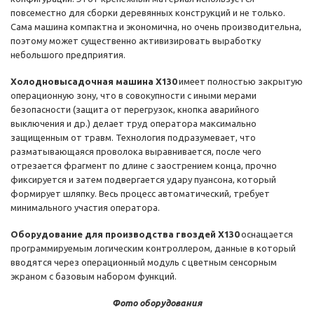
повсеместно для сборки деревянных конструкций и не только.
Сама машина компактна и экономична, но очень производительна,
поэтому может существенно активизировать выработку
небольшого предприятия.
Холодновысадочная машина X130
имеет полностью закрытую
операционную зону, что в совокупности с иными мерами
безопасности (защита от перегрузок, кнопка аварийного
выключения и др.) делает труд оператора максимально
защищенным от травм. Технология подразумевает, что
разматывающаяся проволока выравнивается, после чего
отрезается фрагмент по длине с заострением конца, прочно
фиксируется и затем подвергается удару пуансона, который
формирует шляпку. Весь процесс автоматический, требует
минимального участия оператора.
Оборудование для производства гвоздей X130
оснащается
программируемым логическим контроллером, данные в который
вводятся через операционный модуль с цветным сенсорным
экраном с базовым набором функций.
Фото оборудования