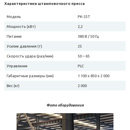
Характеристики штамповочного пресса
Модель
PK-25T
Мощность (кВт)
2,2
Питание
380 В / 50 Гц
Усилие давления (т)
25
Скорость удара (раз/мин)
50 – 65
Управление
PLC
Габаритные размеры (мм)
1 100 х 850 х 2 000
Вес (кг)
2 000
Фото оборудования