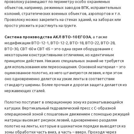
проволоку размещают по периметру особо охраняемых
объектов, например, режимных заводов ВПК, исправительных
колоний, стратегических военных объектов, аэропортов и т.п.
Проволоку можно закрепить на стенах зданий, на заборах или
просто уложить и растянуть на грунте.
Система производства АКЛ ВТО-10 ЕГОЗА
, а также
модификации ВТО-12-1, ВТО-12-2, ВТО-18, ВТО-22, ВТО-28,
ВТО-30, СВТ-60 и СВТ-65 – это одна серия оборудования с
некоторыми конструктивными отличиями, но идентичным
принципом действия. Никаких специальных знаний не требуется
для использования или переоснащения. Основной материал – это
оцинкованное полотно, из него штампуются лезвия, и при этом
оно одновременно делится на узкие ленты в соответствии
стандарту ширины. Более прочная и дорогая защита делается из
нержавеющих сталей.
Полотно поступает в операционную зону из разматывающейся
катушки. Вертикальный гидравлический пресс с С-образной
операционной зоной с пошаговым движением с помощью режущей
матрицы высекает рисунок лезвий, одновременно разделяя
полотно на ленты, которые в шахматном порядке выводятся из
зоны обработки часть вниз, а часть – вверх. Проходя через